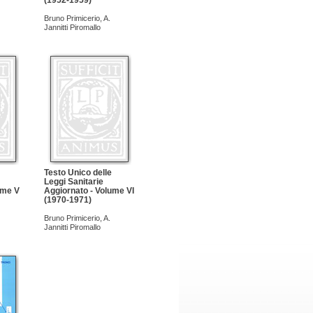
(1952-1959)
Bruno Primicerio
,
A.
Jannitti Piromallo
Testo Unico delle
Leggi Sanitarie
ume V
Aggiornato - Volume VI
(1970-1971)
Bruno Primicerio
,
A.
Jannitti Piromallo