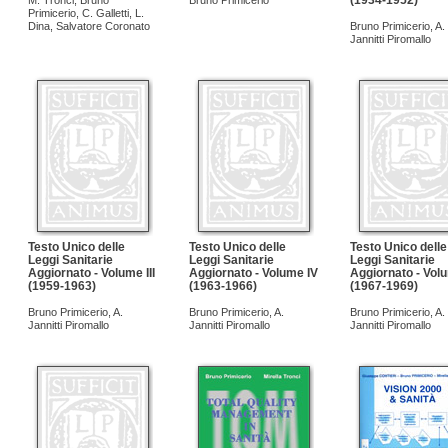
(1934-1952)
M. Tronci
,
Bruno
Bruno Primicerio
Primicerio
,
C. Galletti
,
L.
Dina
,
Salvatore Coronato
Bruno Primicerio
,
A.
Jannitti Piromallo
Testo Unico delle
Testo Unico delle
Testo Unico delle
Leggi Sanitarie
Leggi Sanitarie
Leggi Sanitarie
Aggiornato - Volume III
Aggiornato - Volume IV
Aggiornato - Vol
(1959-1963)
(1963-1966)
(1967-1969)
Bruno Primicerio
,
A.
Bruno Primicerio
,
A.
Bruno Primicerio
,
A.
Jannitti Piromallo
Jannitti Piromallo
Jannitti Piromallo