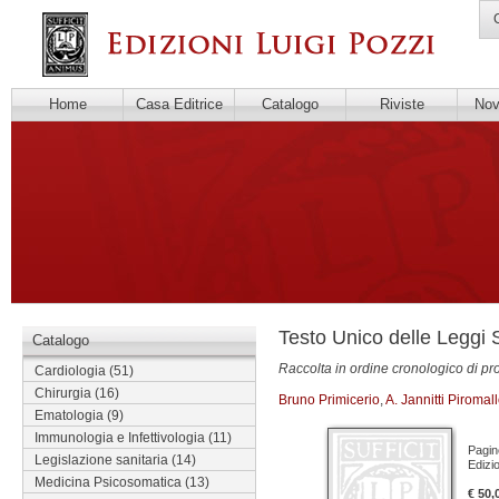
C
Home
Casa Editrice
Catalogo
Riviste
Novi
Testo Unico delle Leggi 
Catalogo
Raccolta in ordine cronologico di pro
Cardiologia
(51)
Chirurgia
(16)
Bruno Primicerio
,
A. Jannitti Piromal
Ematologia
(9)
Immunologia e Infettivologia
(11)
Pagin
Legislazione sanitaria
(14)
Edizi
Medicina Psicosomatica
(13)
€ 50,