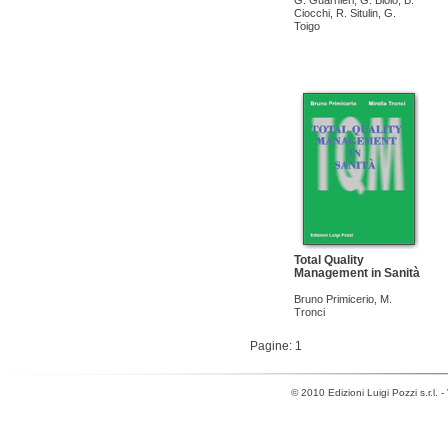
G. Guarnieri
,
G. Biolo
,
B.
Ciocchi
,
R. Situlin
,
G.
Toigo
Total Quality
Management in Sanità
Bruno Primicerio
,
M.
Tronci
Pagine: 1
© 2010 Edizioni Luigi Pozzi s.r.