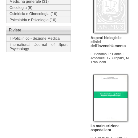
Medicina generale
(31)
Oncologia
(9)
Ostetricia e Ginecologia
(16)
Psichiatria e Psicologia
(10)
Riviste
Aspetti biologici e
Il Policlinico - Sezione Medica
clinici
International Journal of Sport
dell'invecchiamento
Psychology
L. Bonomo
,
P. Fabris
,
L.
Amaducci
,
G. Crepaldi
,
M.
Trabucchi
La malnutrizione
ospedaliera