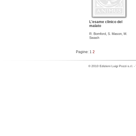
L'esame clinico del
malato
R. Bomford
,
S. Mason
,
M.
Swash
Pagine: 1
2
© 2010 Edizioni Luigi Pozzi s.r.