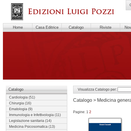
C
Home
Casa Editrice
Catalogo
Riviste
Novi
Catalogo
Visualizza Catalogo per:
Cardiologia
(51)
Catalogo > Medicina gener
Chirurgia
(16)
Ematologia
(9)
Pagine: 1
2
Immunologia e Infettivologia
(11)
Legislazione sanitaria
(14)
Medicina Psicosomatica
(13)