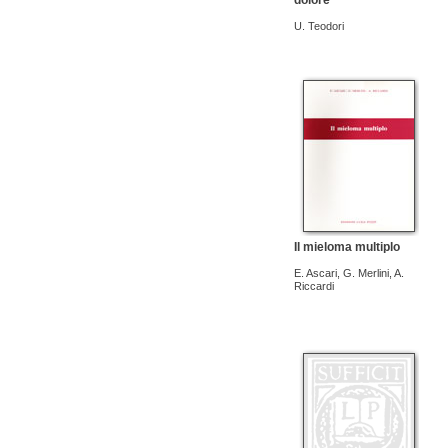
dolore
U. Teodori
Il mieloma multiplo
E. Ascari
,
G. Merlini
,
A.
Riccardi