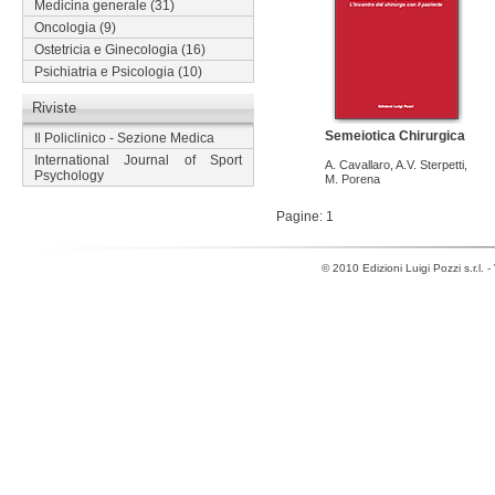
Medicina generale
(31)
Oncologia
(9)
Ostetricia e Ginecologia
(16)
Psichiatria e Psicologia
(10)
Riviste
Semeiotica Chirurgica
Il Policlinico - Sezione Medica
International Journal of Sport
A. Cavallaro
,
A.V. Sterpetti
,
Psychology
M. Porena
Pagine: 1
© 2010 Edizioni Luigi Pozzi s.r.