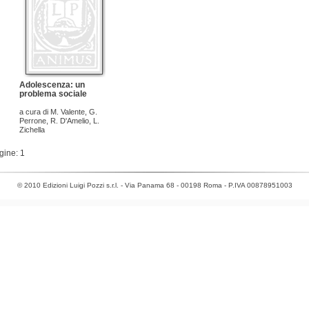
Adolescenza: un
problema sociale
a cura di
M. Valente
,
G.
Perrone
,
R. D'Amelio
,
L.
Zichella
gine: 1
© 2010 Edizioni Luigi Pozzi s.r.l. - Via Panama 68 - 00198 Roma - P.IVA 00878951003