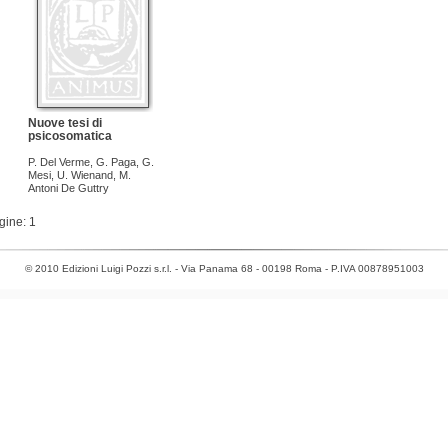
Nuove tesi di
psicosomatica
P. Del Verme
,
G. Paga
,
G.
Mesi
,
U. Wienand
,
M.
Antoni De Guttry
gine: 1
© 2010 Edizioni Luigi Pozzi s.r.l. - Via Panama 68 - 00198 Roma - P.IVA 00878951003