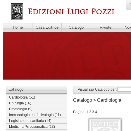
C
Home
Casa Editrice
Catalogo
Riviste
Novi
Catalogo
Visualizza Catalogo per:
Cardiologia
(51)
Catalogo > Cardiologia
Chirurgia
(16)
Ematologia
(9)
Pagine:
1
2
3
4
Immunologia e Infettivologia
(11)
Legislazione sanitaria
(14)
Medicina Psicosomatica
(13)