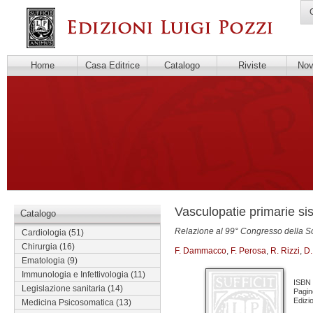
C
Home
Casa Editrice
Catalogo
Riviste
Novi
Vasculopatie primarie si
Catalogo
Relazione al 99° Congresso della Soc
Cardiologia
(51)
Chirurgia
(16)
F. Dammacco
,
F. Perosa
,
R. Rizzi
,
D.
Ematologia
(9)
Immunologia e Infettivologia
(11)
ISBN 
Legislazione sanitaria
(14)
Pagin
Edizi
Medicina Psicosomatica
(13)