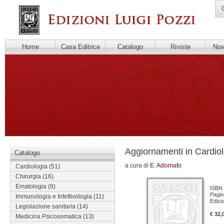
C
Home
Casa Editrice
Catalogo
Riviste
Novi
Aggiornamenti in Cardio
Catalogo
a cura di
E. Adornato
Cardiologia
(51)
Chirurgia
(16)
Ematologia
(9)
ISBN 
Pagin
Immunologia e Infettivologia
(11)
Edizi
Legislazione sanitaria
(14)
€ 32,
Medicina Psicosomatica
(13)